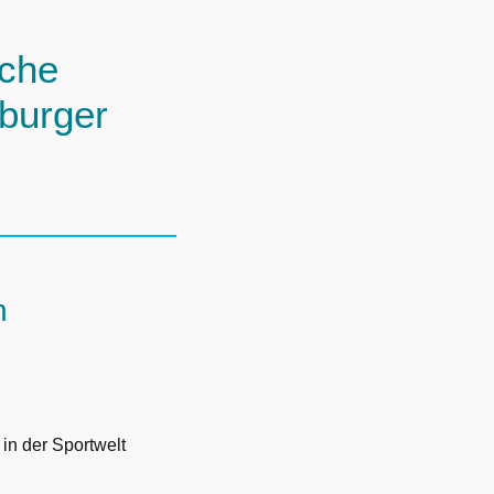
iche
zburger
n
in der Sportwelt